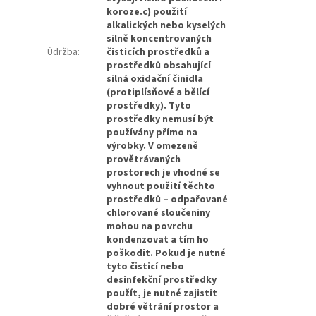
koroze.c) použití
alkalických nebo kyselých
silně koncentrovaných
Údržba
:
čisticích prostředků a
prostředků obsahující
silná oxidační činidla
(protiplísňové a bělící
prostředky). Tyto
prostředky nemusí být
používány přímo na
výrobky. V omezeně
provětrávaných
prostorech je vhodné se
vyhnout použití těchto
prostředků – odpařované
chlorované sloučeniny
mohou na povrchu
kondenzovat a tím ho
poškodit. Pokud je nutné
tyto čisticí nebo
desinfekční prostředky
použít, je nutné zajistit
dobré větrání prostor a