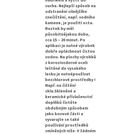
hadříkem a vytřít do
sucha. Nejlepší způsob na
odstranění silnějšího
znečištění, např. vodního
kamene, je použití octa.
Roztok by měl
působitnějakou dobu,
cca 15 – 20 minut. Po
aplikaci je nutné výrobek
dobře opláchnout čistou
vodou. Na plochy výrobků
z korozivzdorné oceli
leštěné do vysokého
lesku je nutnépoužívat
bezchlorové prostředky !
Např. na čištění
skla.Skleněné a
keramické příslušenství
doplňků čistěte
obdobným způsobem
jako kovové části a
vyvarujte se také
používání prostředků
zmíněných níže. V žádném