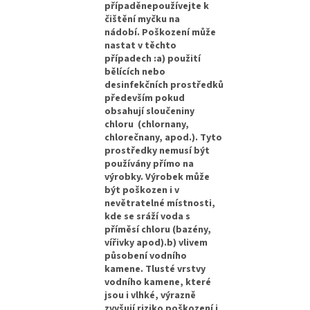
případěnepoužívejte k
čištění myčku na
nádobí. Poškození může
nastat v těchto
případech :a) použití
bělících nebo
desinfekčních prostředků
především pokud
obsahují sloučeniny
chloru (chlornany,
chlorečnany, apod.). Tyto
prostředky nemusí být
používány přímo na
výrobky. Výrobek může
být poškozen i v
nevětratelné místnosti,
kde se sráží voda s
příměsí chloru (bazény,
vířivky apod).b) vlivem
působení vodního
kamene. Tlusté vrstvy
vodního kamene, které
jsou i vlhké, výrazně
zvyšují riziko poškození i