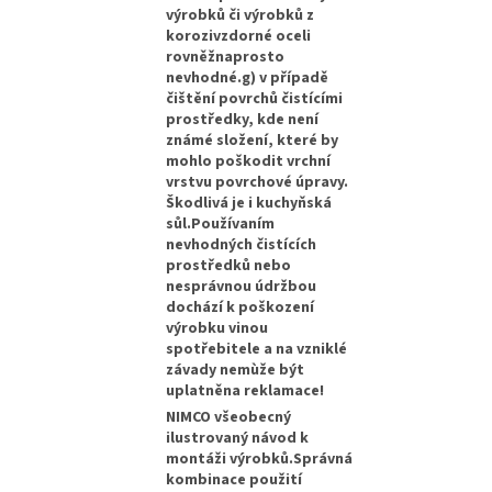
výrobků či výrobků z
korozivzdorné oceli
rovněžnaprosto
nevhodné.g) v případě
čištění povrchů čistícími
prostředky, kde není
známé složení, které by
mohlo poškodit vrchní
vrstvu povrchové úpravy.
Škodlivá je i kuchyňská
sůl.Používaním
nevhodných čistících
prostředků nebo
nesprávnou údržbou
dochází k poškození
výrobku vinou
spotřebitele a na vzniklé
závady nemùže být
uplatněna reklamace!
NIMCO všeobecný
ilustrovaný návod k
montáži výrobků.Správná
kombinace použití