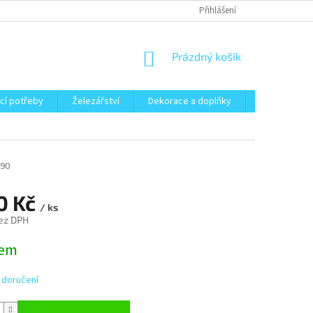
Přihlášení
NÁKUPNÍ
Prázdný košík
KOŠÍK
cí potřeby
Železářství
Dekorace a doplňky
Zahrada
-90
0 Kč
/ ks
ez DPH
dem
 doručení