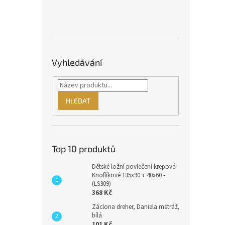
Vyhledávání
HLEDAT
Top 10 produktů
Dětské ložní povlečení krepové
Knoflíkové 135x90 + 40x60 -
(LS309)
368 Kč
Záclona dreher, Daniela metráž,
bílá
101 Kč