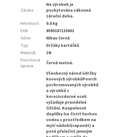
Na výrobek je
Záruka
:
poskytována zákonná
záruční doba.
Hmotnost
:
0.8 kg
EAN
:
8595187115002
Série
:
Nikau černá
Typ
:
Držáky kartáčků
Materiál
:
ZN
Povrchová
Černá matná.
úprava
:
Všeobecný návod údržby
kovových výrobkůPovrch
pochromovaných výrobků
a výrobků z
korozivzdorné oceli
vyžaduje pravidelné
čištění. Koupelnové
doplňky lze čistit horkou
vodou s prostředkem na
mytí nádobí(saponát) a
poté přeleštit jemným