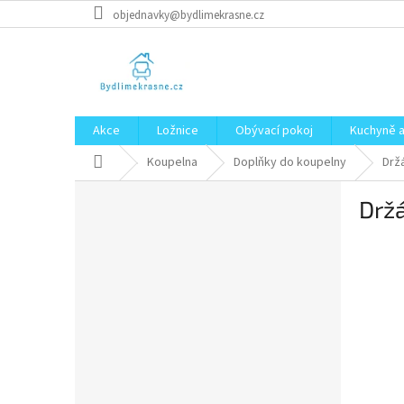
Přejít
objednavky@bydlimekrasne.cz
na
obsah
Akce
Ložnice
Obývací pokoj
Kuchyně a
Domů
Koupelna
Doplňky do koupelny
Drž
P
Drž
o
s
t
r
a
n
n
í
p
a