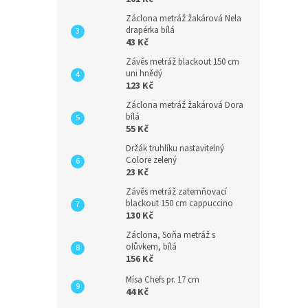
Záclona metráž žakárová Nela
drapérka bílá
43 Kč
Závěs metráž blackout 150 cm
uni hnědý
123 Kč
Záclona metráž žakárová Dora
bílá
55 Kč
Držák truhlíku nastavitelný
Colore zelený
23 Kč
Závěs metráž zatemňovací
blackout 150 cm cappuccino
130 Kč
Záclona, Soňa metráž s
olůvkem, bílá
156 Kč
Mísa Chefs pr. 17 cm
44 Kč