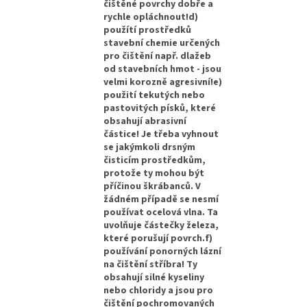
čištěné povrchy dobře a
rychle opláchnout!d)
použítí prostředků
stavební chemie určených
pro čištění např. dlažeb
od stavebních hmot - jsou
velmi korozně agresivní!e)
použití tekutých nebo
pastovitých písků, které
obsahují abrasivní
částice! Je třeba vyhnout
se jakýmkoli drsným
čisticím prostředkům,
protože ty mohou být
příčinou škrábanců. V
žádném případě se nesmí
používat ocelová vlna. Ta
uvolňuje částečky železa,
které porušují povrch.f)
používání ponorných lázní
na čištění stříbra! Ty
obsahují silné kyseliny
nebo chloridy a jsou pro
čištění pochromovaných