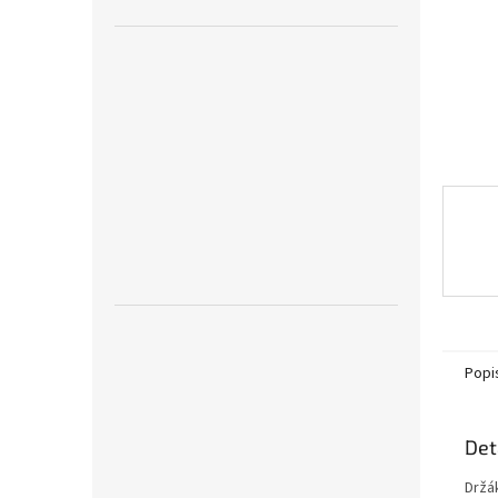
n
e
l
Popi
Det
Držá