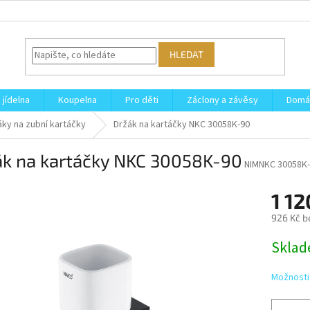
HLEDAT
 jídelna
Koupelna
Pro děti
Záclony a závěsy
Domá
áky na zubní kartáčky
Držák na kartáčky NKC 30058K-90
ák na kartáčky NKC 30058K-90
NIMNKC 30058K
1 12
926 Kč b
Měrná
Skla
cena:
Možnosti