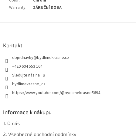
Color
:
Chrom
Warranty
:
ZÁRUČNÍ DOBA
Z
á
p
a
Kontakt
t
objednavky
@
bydlimekrasne.cz
í
+420 604 553 164
Sledujte nás na FB
bydlimekrasne_cz
https://www.youtube.com/@bydlimekrasne5694
Informace k nákupu
1. O nás
2. Všeobecné obchodní podmínky