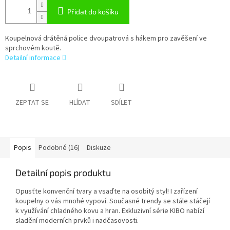
Přidat do košíku
Koupelnová drátěná police dvoupatrová s hákem pro zavěšení ve
sprchovém koutě.
Detailní informace
ZEPTAT SE
HLÍDAT
SDÍLET
Popis
Podobné (16)
Diskuze
Detailní popis produktu
Opusťte konvenční tvary a vsaďte na osobitý styl! I zařízení
koupelny o vás mnohé vypoví. Současné trendy se stále stáčejí
k využívání chladného kovu a hran. Exkluzivní série KIBO nabízí
sladění moderních prvků i nadčasovosti.