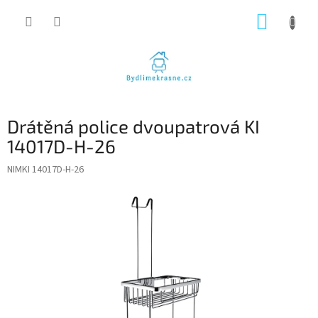
Přejít
NÁKUP
na
obsah
KOŠÍK
Drátěná police dvoupatrová KI
14017D-H-26
NIMKI 14017D-H-26