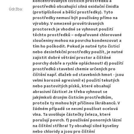
koncentrovaných čisticích prostředků a
prostředků obsahující silná oxidační činidla
Údržba
:
(protiplísňové a bělící prostředky). Tyto
prostředky nemusí být používány přímo na
výrobky. V omezeně provětrávaných
prostorech je vhodné se vyhnout použití
těchto prostředků – odpařované chlorované
sloučeniny mohou na povrchu kondenzovat a
tím ho poškodit. Pokud je nutné tyto čisticí
nebo desinfekční prostředky použít, je nutné
zajistit dobré větrání prostor a čištěné
povrchy dobře a rychle opláchnout! d) použítí
prostředků stavební chemie určených pro
čištění např. dlažeb od stavebních hmot - jsou
velmi korozně agresivní! e) použití tekutých
nebo pastovitých písků, které obsahují
abrasivní částice! Je třeba vyhnout se
jakýmkoli drsným čisticím prostředkům,
protože ty mohou být příčinou škrábanců. V
žádném případě se nesmí používat ocelová
vlna. Ta uvolňuje částečky železa, které
porušují povrch. f) používání ponorných lázní
na čištění stříbra! Ty obsahují silné kyseliny
nebo chloridy a jsou pro čištění