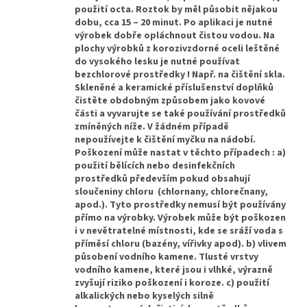
použití octa. Roztok by měl působit nějakou
dobu, cca 15 – 20 minut. Po aplikaci je nutné
výrobek dobře opláchnout čistou vodou. Na
plochy výrobků z korozivzdorné oceli leštěné
do vysokého lesku je nutné používat
bezchlorové prostředky ! Např. na čištění skla.
Skleněné a keramické příslušenství doplňků
čistěte obdobným způsobem jako kovové
části a vyvarujte se také používání prostředků
zmíněných níže. V žádném případě
nepoužívejte k čištění myčku na nádobí.
Poškození může nastat v těchto případech : a)
použití bělících nebo desinfekčních
prostředků především pokud obsahují
sloučeniny chloru (chlornany, chlorečnany,
apod.). Tyto prostředky nemusí být používány
přímo na výrobky. Výrobek může být poškozen
i v nevětratelné místnosti, kde se sráží voda s
příměsí chloru (bazény, vířivky apod). b) vlivem
působení vodního kamene. Tlusté vrstvy
vodního kamene, které jsou i vlhké, výrazně
zvyšují riziko poškození i koroze. c) použití
alkalických nebo kyselých silně