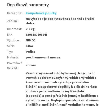
Doplňkové parametry
Kategorie
:
Koupelnové poličky
Na výrobek je poskytována zákonná záruční
Záruka
:
doba.
Hmotnost
:
2.2 kg
EAN
:
8595187105843
Výrobce
:
NIMCO
Série
:
Kibo
Typ
:
Police
Materiál
:
pochromovaná mosaz
Povrchová
chrom
úprava
:
Všeobecný návod údržby kovových výrobků
Povrch pochromovaných výrobků a výrobků z
korozivzdorné oceli vyžaduje pravidelné
čištění. Koupelnové doplňky lze čistit horkou
vodou s prostředkem na mytí nádobí
(saponát) a poté přeleštit jemným hadříkem a
vytřít do sucha. Nejlepší způsob na odstranění
silnějšího znečištění, např. vodního kamene, je