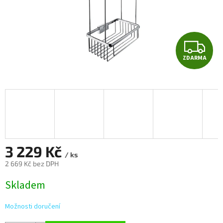
Z
ZDARMA
D
A
R
M
A
3 229 Kč
/ ks
2 669 Kč bez DPH
Měrná
Skladem
cena:
Možnosti doručení