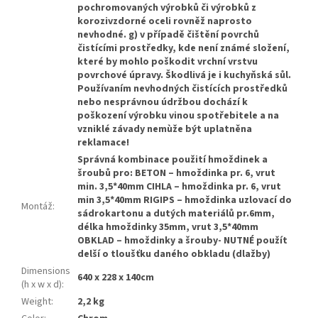
pochromovaných výrobků či výrobků z
korozivzdorné oceli rovněž naprosto
nevhodné. g) v případě čištění povrchů
čistícími prostředky, kde není známé složení,
které by mohlo poškodit vrchní vrstvu
povrchové úpravy. Škodlivá je i kuchyňská sůl.
Používaním nevhodných čistících prostředků
nebo nesprávnou údržbou dochází k
poškození výrobku vinou spotřebitele a na
vzniklé závady nemùže být uplatněna
reklamace!
Správná kombinace použití hmoždinek a
šroubů pro: BETON – hmoždinka pr. 6, vrut
min. 3,5*40mm CIHLA – hmoždinka pr. 6, vrut
min 3,5*40mm RIGIPS – hmoždinka uzlovací do
Montáž
:
sádrokartonu a dutých materiálů pr.6mm,
délka hmoždinky 35mm, vrut 3,5*40mm
OBKLAD – hmoždinky a šrouby- NUTNÉ použít
delší o tloušťku daného obkladu (dlažby)
Dimensions
640 x 228 x 140cm
(h x w x d)
:
Weight
:
2,2 kg