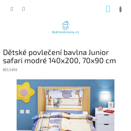
Přejít
NÁKUP
na
obsah
KOŠÍK
Dětské povlečení bavlna Junior
safari modré 140x200, 70x90 cm
BEL5493