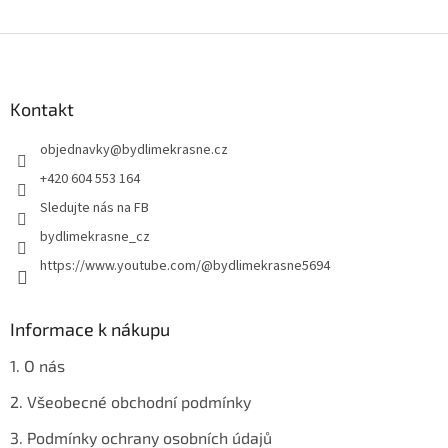
Z
á
p
a
Kontakt
t
objednavky
@
bydlimekrasne.cz
í
+420 604 553 164
Sledujte nás na FB
bydlimekrasne_cz
https://www.youtube.com/@bydlimekrasne5694
Informace k nákupu
1. O nás
2. Všeobecné obchodní podmínky
3. Podmínky ochrany osobních údajů