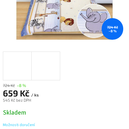
724 Kč
–8 %
724 Kč
–8 %
659 Kč
/ ks
545 Kč bez DPH
Měrná
Skladem
cena:
Možnosti doručení