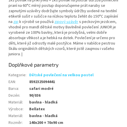
1ks povlak na přikrývku + 1ks povlak na polštář údržba povlečení
praní na 60°C mírný postup doporučujeme prát naruby se
zapnutými uzávěry dodržujte symboly údržby uvdené na textilní
etiketě sušit v sušičce na nízkou teplotu žehlit do 150°C zapínání
na
zip
k výrobě se používá
zipový uzávěr
s peckovým jezdcem,
vhodné pro mandl dětské motivy Bavlněné povlečení JUNIOR je
vyrobené ze 100% bavlny, která je prodyšná, velmi dobře
absorbuje vlhkost a je hebká na dotek. Povlečení je určeno pro
děti, které již odrostly malé postýlce. Máme v nabídce pestrou
škálu originálních dětských vzorů, které jistě zaujmou i vašeho
juniora. |
Doplňkové parametry
Kategorie
:
Dětské povlečení na velkou postel
EAN
:
8592325094441
Barva
:
safari modré
Dezén
:
90/036
Materiál
:
bavlna - hladká
Výrobce
:
Bellatex
Materiál
:
bavlna - hladká
Rozměr
:
140x200 + 70x90 cm