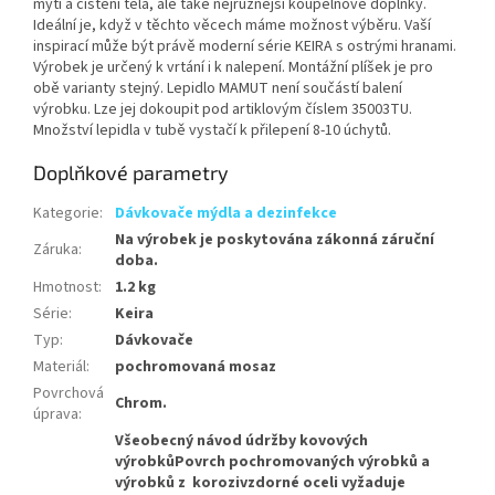
mytí a čištění těla, ale také nejrůznější koupelnové doplňky.
Ideální je, když v těchto věcech máme možnost výběru. Vaší
inspirací může být právě moderní série KEIRA s ostrými hranami.
Výrobek je určený k vrtání i k nalepení. Montážní plíšek je pro
obě varianty stejný. Lepidlo MAMUT není součástí balení
výrobku. Lze jej dokoupit pod artiklovým číslem 35003TU.
Množství lepidla v tubě vystačí k přilepení 8-10 úchytů.
Doplňkové parametry
Kategorie
:
Dávkovače mýdla a dezinfekce
Na výrobek je poskytována zákonná záruční
Záruka
:
doba.
Hmotnost
:
1.2 kg
Série
:
Keira
Typ
:
Dávkovače
Materiál
:
pochromovaná mosaz
Povrchová
Chrom.
úprava
:
Všeobecný návod údržby kovových
výrobkůPovrch pochromovaných výrobků a
výrobků z korozivzdorné oceli vyžaduje