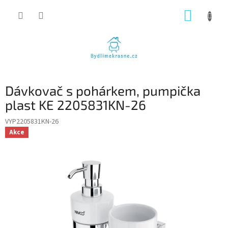
Přejít
NÁKUP
na
obsah
KOŠÍK
Dávkovač s pohárkem, pumpička
plast KE 2205831KN-26
VYP2205831KN-26
Akce