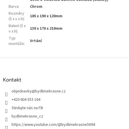
Barva
:
Chrom
Rozměry
185 x 190 x 120mm
(š x v x h)
:
Balení (š x
130 x 170 x 210mm
v x h)
:
Typ
Vrtání
montáže
:
Z
á
p
a
Kontakt
t
objednavky
@
bydlimekrasne.cz
í
+420 604 553 164
Sledujte nás na FB
bydlimekrasne_cz
https://www.youtube.com/@bydlimekrasne5694