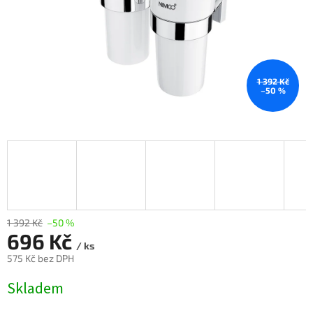
1 392 Kč
–50 %
1 392 Kč
–50 %
696 Kč
/ ks
575 Kč bez DPH
Měrná
Skladem
cena: