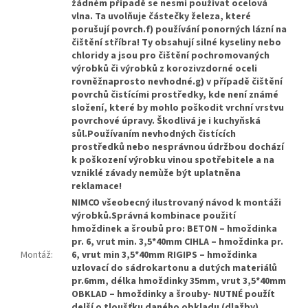
žádném případě se nesmí používat ocelová
vlna. Ta uvolňuje částečky železa, které
porušují povrch.f) používání ponorných lázní na
čištění stříbra! Ty obsahují silné kyseliny nebo
chloridy a jsou pro čištění pochromovaných
výrobků či výrobků z korozivzdorné oceli
rovněžnaprosto nevhodné.g) v případě čištění
povrchů čistícími prostředky, kde není známé
složení, které by mohlo poškodit vrchní vrstvu
povrchové úpravy. Škodlivá je i kuchyňská
sůl.Používaním nevhodných čistících
prostředků nebo nesprávnou údržbou dochází
k poškození výrobku vinou spotřebitele a na
vzniklé závady nemùže být uplatněna
reklamace!
NIMCO všeobecný ilustrovaný návod k montáži
výrobků.Správná kombinace použití
hmoždinek a šroubů pro: BETON – hmoždinka
pr. 6, vrut min. 3,5*40mm CIHLA – hmoždinka pr.
Montáž
:
6, vrut min 3,5*40mm RIGIPS – hmoždinka
uzlovací do sádrokartonu a dutých materiálů
pr.6mm, délka hmoždinky 35mm, vrut 3,5*40mm
OBKLAD – hmoždinky a šrouby- NUTNÉ použít
delší o tloušťku daného obkladu (dlažby)