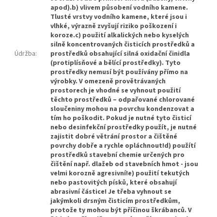
apod).b) vlivem působení vodního kamene.
Tlusté vrstvy vodního kamene, které jsou i
vlhké, výrazně zvyšují riziko poškození i
koroze.c) použití alkalických nebo kyselých
silně koncentrovaných čisticích prostředků a
Údržba
:
prostředků obsahující silná oxidační činidla
(protiplísňové a bělící prostředky). Tyto
prostředky nemusí být používány přímo na
výrobky. V omezeně provětrávaných
prostorech je vhodné se vyhnout použití
těchto prostředků – odpařované chlorované
sloučeniny mohou na povrchu kondenzovat a
tím ho poškodit. Pokud je nutné tyto čisticí
nebo desinfekční prostředky použít, je nutné
zajistit dobré větrání prostor a čištěné
povrchy dobře a rychle opláchnout!d) použítí
prostředků stavební chemie určených pro
čištění např. dlažeb od stavebních hmot - jsou
velmi korozně agresivní!e) použití tekutých
nebo pastovitých písků, které obsahují
abrasivní částice! Je třeba vyhnout se
jakýmkoli drsným čisticím prostředkům,
protože ty mohou být příčinou škrábanců. V