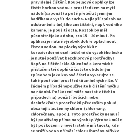
pravidelné čištění. Koupelnové doplňky lze
čistit horkou vodou s prostředkem na mytí
nádobí(saponát) a poté přeleštit jemným
hadříkem a vytřít do sucha. Nejlepší způsob na
odstranění silnějšího znečištění, např. vodního
kamene, je použití octa. Roztok by měl
působitnějakou dobu, cca 15 – 20 minut. Po
aplikaci je nutné výrobek dobře opláchnout
čistou vodou. Na plochy výrobků z
korozivzdorné oceli leštěné do vysokého lesku
je nutnépoužívat bezchlorové prostředky !
Např. na čištění skla.Skleněné a keramické
příslušenství doplňků čistěte obdobným
způsobem jako kovové části a vyvarujte se
také používání prostředků zmíněných níže. V
žádném případěnepoužívejte k čištění myčku
na nádobí. Poškození může nastat v těchto
případech :a) použití bělících nebo
desinfekčních prostředků především pokud
obsahují sloučeniny chloru (chlornany,
chlorečnany, apod.). Tyto prostředky nemusí
být používány přímo na výrobky. Výrobek může
být poškozen i v nevětratelné místnosti, kde
se sráží voda s příměsí chloru (bazény, vířivky