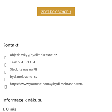
ZPĚT DO OBCHODU
Z
á
p
a
Kontakt
t
objednavky
@
bydlimekrasne.cz
í
+420 604 553 164
Sledujte nás na FB
bydlimekrasne_cz
https://www.youtube.com/@bydlimekrasne5694
Informace k nákupu
1. O nás