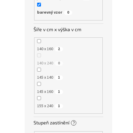
barevný vzor
0
Šíře v cm x výška v cm
140 x 160
2
140 x 240
0
145 x 140
1
145 x 160
1
155 x 240
1
Stupeň zastínění
?