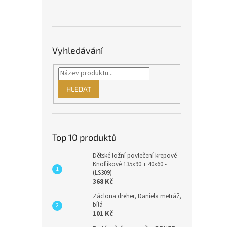
Vyhledávání
HLEDAT
Top 10 produktů
Dětské ložní povlečení krepové
Knoflíkové 135x90 + 40x60 -
(LS309)
368 Kč
Záclona dreher, Daniela metráž,
bílá
101 Kč