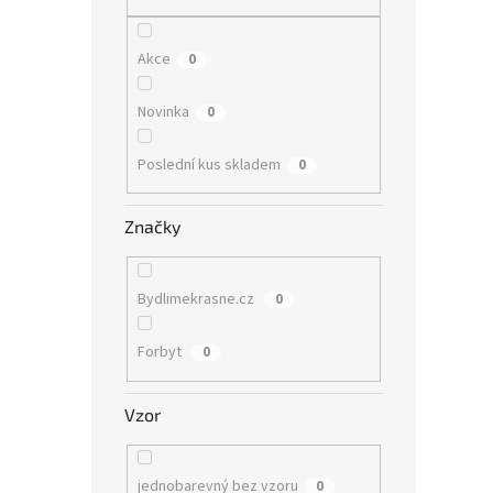
n
e
l
Akce
0
Novinka
0
Poslední kus skladem
0
Značky
Bydlimekrasne.cz
0
Forbyt
0
Vzor
jednobarevný bez vzoru
0