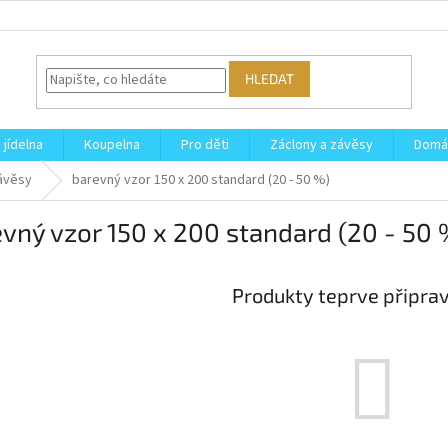
HLEDAT
 jídelna
Koupelna
Pro děti
Záclony a závěsy
Domá
ávěsy
barevný vzor 150 x 200 standard (20 - 50 %)
vný vzor 150 x 200 standard (20 - 50 
Produkty teprve připra