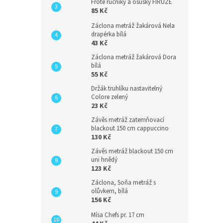
Froté ručníky a osušky FIRUZE
85 Kč
Záclona metráž žakárová Nela
drapérka bílá
43 Kč
Záclona metráž žakárová Dora
bílá
55 Kč
Držák truhlíku nastavitelný
Colore zelený
23 Kč
Závěs metráž zatemňovací
blackout 150 cm cappuccino
130 Kč
Závěs metráž blackout 150 cm
uni hnědý
123 Kč
Záclona, Soňa metráž s
olůvkem, bílá
156 Kč
Mísa Chefs pr. 17 cm