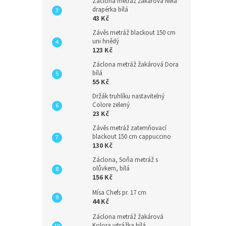
Záclona metráž žakárová Nela
drapérka bílá
43 Kč
Závěs metráž blackout 150 cm
uni hnědý
123 Kč
Záclona metráž žakárová Dora
bílá
55 Kč
Držák truhlíku nastavitelný
Colore zelený
23 Kč
Závěs metráž zatemňovací
blackout 150 cm cappuccino
130 Kč
Záclona, Soňa metráž s
olůvkem, bílá
156 Kč
Mísa Chefs pr. 17 cm
44 Kč
Záclona metráž žakárová
Kolora vitrážka bílá