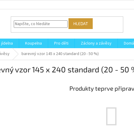
HLEDAT
 jídelna
Koupelna
Pro děti
Záclony a závěsy
Domá
ávěsy
barevný vzor 145 x 240 standard (20 - 50 %)
vný vzor 145 x 240 standard (20 - 50 
Produkty teprve připra