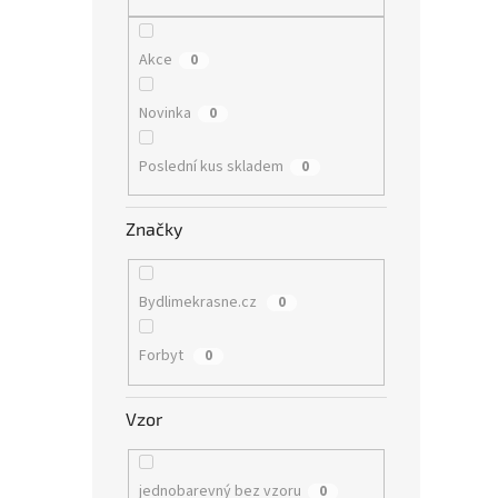
n
e
l
Akce
0
Novinka
0
Poslední kus skladem
0
Značky
Bydlimekrasne.cz
0
Forbyt
0
Vzor
jednobarevný bez vzoru
0