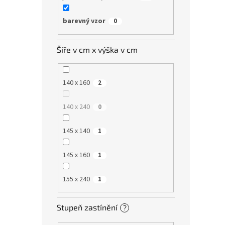
barevný vzor
0
Šíře v cm x výška v cm
140 x 160
2
140 x 240
0
145 x 140
1
145 x 160
1
155 x 240
1
Stupeň zastínění
?