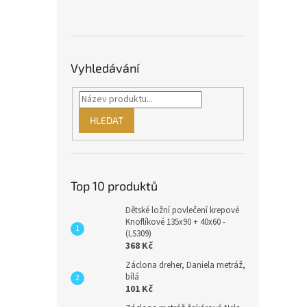
Vyhledávání
HLEDAT
Top 10 produktů
Dětské ložní povlečení krepové
Knoflíkové 135x90 + 40x60 -
(LS309)
368 Kč
Záclona dreher, Daniela metráž,
bílá
101 Kč