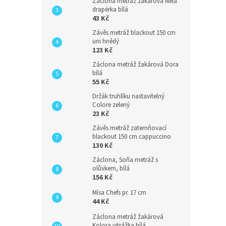
Záclona metráž žakárová Nela
drapérka bílá
43 Kč
Závěs metráž blackout 150 cm
uni hnědý
123 Kč
Záclona metráž žakárová Dora
bílá
55 Kč
Držák truhlíku nastavitelný
Colore zelený
23 Kč
Závěs metráž zatemňovací
blackout 150 cm cappuccino
130 Kč
Záclona, Soňa metráž s
olůvkem, bílá
156 Kč
Mísa Chefs pr. 17 cm
44 Kč
Záclona metráž žakárová
Kolora vitrážka bílá