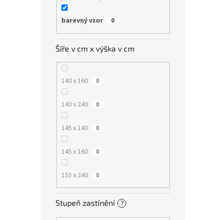
barevný vzor
0
Šíře v cm x výška v cm
140 x 160
0
140 x 240
0
145 x 140
0
145 x 160
0
155 x 240
0
Stupeň zastínění
?