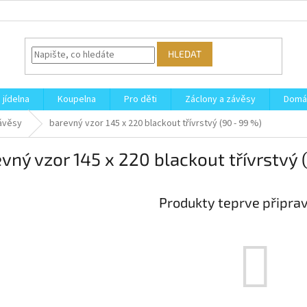
HLEDAT
 jídelna
Koupelna
Pro děti
Záclony a závěsy
Domá
ávěsy
barevný vzor 145 x 220 blackout třívrstvý (90 - 99 %)
vný vzor 145 x 220 blackout třívrstvý 
Produkty teprve připra