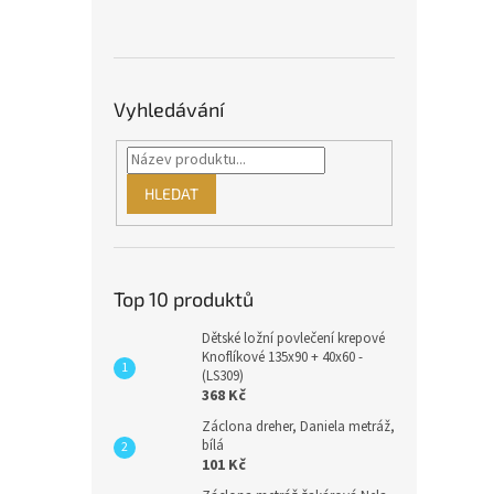
Vyhledávání
HLEDAT
Top 10 produktů
Dětské ložní povlečení krepové
Knoflíkové 135x90 + 40x60 -
(LS309)
368 Kč
Záclona dreher, Daniela metráž,
bílá
101 Kč