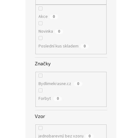
n
e
l
Akce
0
Novinka
0
Poslední kus skladem
0
Značky
Bydlimekrasne.cz
0
Forbyt
0
Vzor
jednobarevný bez vzoru
0