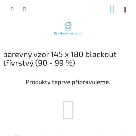
Přejít
NÁKUP
na
obsah
KOŠÍK
barevný vzor 145 x 180 blackout
třívrstvý (90 - 99 %)
Produkty teprve připravujeme.