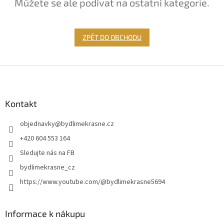
Můžete se ale podívat na ostatní kategorie.
ZPĚT DO OBCHODU
Z
á
p
a
Kontakt
t
objednavky
@
bydlimekrasne.cz
í
+420 604 553 164
Sledujte nás na FB
bydlimekrasne_cz
https://www.youtube.com/@bydlimekrasne5694
Informace k nákupu