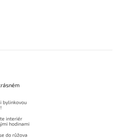
 krásném
i bylinkovou
!
e interiér
ými hodinami
se do růžova