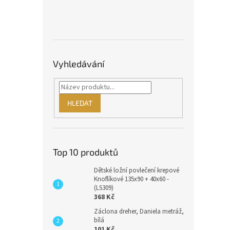
Vyhledávání
HLEDAT
Top 10 produktů
Dětské ložní povlečení krepové
Knoflíkové 135x90 + 40x60 -
(LS309)
368 Kč
Záclona dreher, Daniela metráž,
bílá
101 Kč