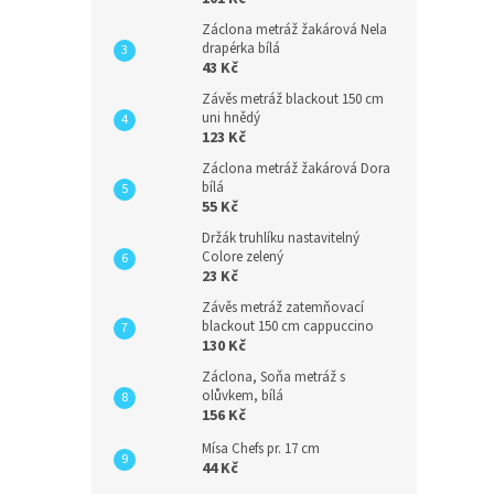
Záclona metráž žakárová Nela
drapérka bílá
43 Kč
Závěs metráž blackout 150 cm
uni hnědý
123 Kč
Záclona metráž žakárová Dora
bílá
55 Kč
Držák truhlíku nastavitelný
Colore zelený
23 Kč
Závěs metráž zatemňovací
blackout 150 cm cappuccino
130 Kč
Záclona, Soňa metráž s
olůvkem, bílá
156 Kč
Mísa Chefs pr. 17 cm
44 Kč