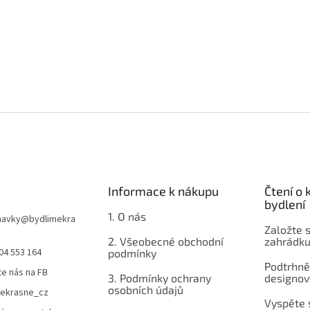
Informace k nákupu
Čtení o
bydlení
1. O nás
navky
@
bydlimekra
Založte s
2. Všeobecné obchodní
zahrádku
04 553 164
podmínky
Podtrhnět
te nás na FB
3. Podmínky ochrany
designov
osobních údajů
mekrasne_cz
Vyspěte 