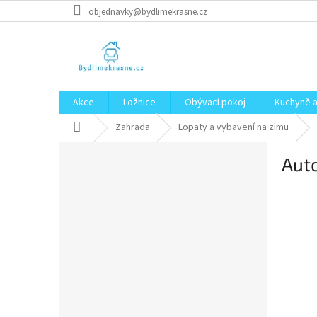
Přejít
objednavky@bydlimekrasne.cz
na
obsah
Akce
Ložnice
Obývací pokoj
Kuchyně a
Domů
Zahrada
Lopaty a vybavení na zimu
P
Aut
o
s
t
r
a
n
n
í
p
a