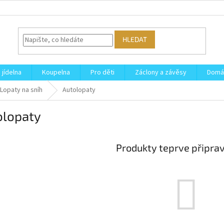
HLEDAT
 jídelna
Koupelna
Pro děti
Záclony a závěsy
Domá
Lopaty na sníh
Autolopaty
olopaty
Produkty teprve připra