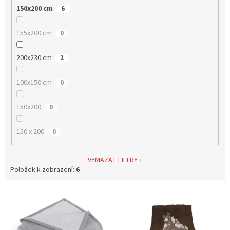
150x200 cm
6
155x200 cm
0
200x230 cm
2
100x150 cm
0
150x200
0
150 x 200
0
VYMAZAT FILTRY
Položek k zobrazení:
6
V
ý
p
i