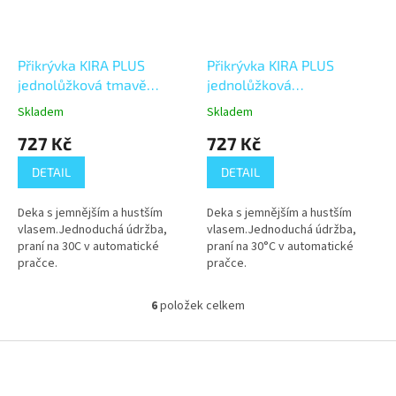
Přikrývka KIRA PLUS
Přikrývka KIRA PLUS
jednolůžková tmavě
jednolůžková
modrá/světle modrá
hnědá/světle béžová
Skladem
Skladem
150x200 cm
150x200 cm
727 Kč
727 Kč
DETAIL
DETAIL
Deka s jemnějším a hustším
Deka s jemnějším a hustším
vlasem.Jednoduchá údržba,
vlasem.Jednoduchá údržba,
praní na 30C v automatické
praní na 30°C v automatické
pračce.
pračce.
6
položek celkem
O
v
l
Z
á
á
d
p