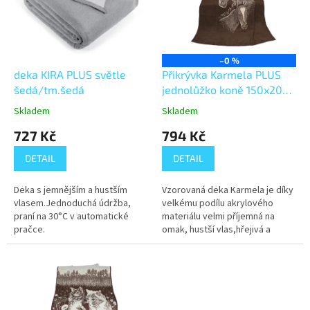
s
p
r
o
–0 %
d
deka KIRA PLUS světle
Přikrývka Karmela PLUS
u
šedá/tm.šedá
jednolůžko koně 150x200
k
cm
Skladem
Skladem
t
727 Kč
794 Kč
ů
DETAIL
DETAIL
Deka s jemnějším a hustším
Vzorovaná deka Karmela je díky
vlasem.Jednoduchá údržba,
velkému podílu akrylového
praní na 30°C v automatické
materiálu velmi příjemná na
pračce.
omak, hustší vlas,hřejivá a
příjemná na dotek. Je vhodná
pro odpočinek, ale lze ji využít
i...