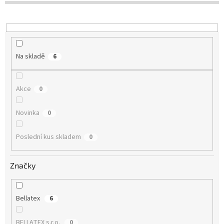
u
k
t
ů
Na skladě
6
Akce
0
Novinka
0
Poslední kus skladem
0
Značky
Bellatex
6
BELLATEX s.r.o.
0