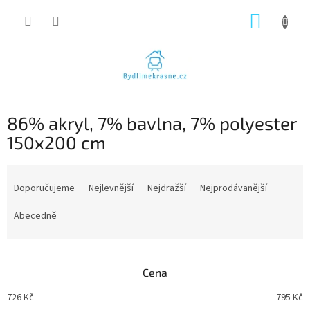
Přejít
NÁKUP
na
obsah
KOŠÍK
86% akryl, 7% bavlna, 7% polyester
150x200 cm
Ř
a
Doporučujeme
Nejlevnější
Nejdražší
Nejprodávanější
z
e
Abecedně
n
í
p
Cena
r
o
726
Kč
795
Kč
d