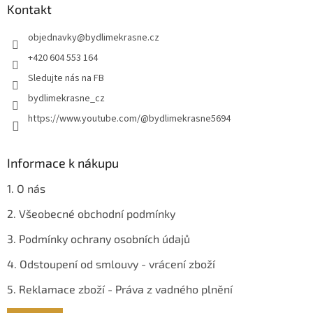
a
a
Kontakt
c
t
í
objednavky
@
bydlimekrasne.cz
í
p
r
+420 604 553 164
v
Sledujte nás na FB
k
y
bydlimekrasne_cz
v
https://www.youtube.com/@bydlimekrasne5694
ý
p
i
s
Informace k nákupu
u
1. O nás
2. Všeobecné obchodní podmínky
3. Podmínky ochrany osobních údajů
4. Odstoupení od smlouvy - vrácení zboží
5. Reklamace zboží - Práva z vadného plnění