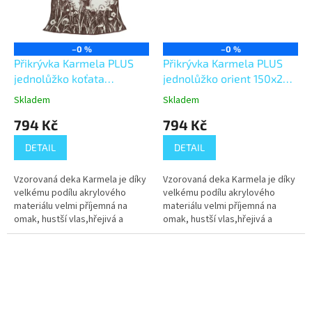
–0 %
–0 %
Přikrývka Karmela PLUS
Přikrývka Karmela PLUS
jednolůžko koťata
jednolůžko orient 150x200
150x200 cm
cm
Skladem
Skladem
794 Kč
794 Kč
DETAIL
DETAIL
Vzorovaná deka Karmela je díky
Vzorovaná deka Karmela je díky
velkému podílu akrylového
velkému podílu akrylového
materiálu velmi příjemná na
materiálu velmi příjemná na
omak, hustší vlas,hřejivá a
omak, hustší vlas,hřejivá a
příjemná na dotek. Je vhodná
příjemná na dotek. Je vhodná
pro odpočinek, ale lze ji využít
pro odpočinek, ale lze ji využít
i...
i...