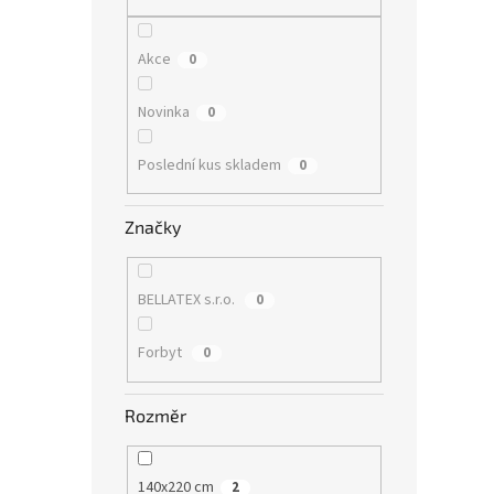
n
e
l
Akce
0
Novinka
0
Poslední kus skladem
0
Značky
BELLATEX s.r.o.
0
Forbyt
0
Rozměr
140x220 cm
2