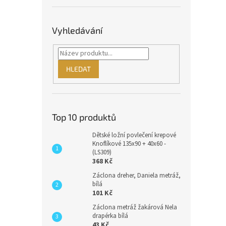
Vyhledávání
HLEDAT
Top 10 produktů
Dětské ložní povlečení krepové
Knoflíkové 135x90 + 40x60 -
(LS309)
368 Kč
Záclona dreher, Daniela metráž,
bílá
101 Kč
Záclona metráž žakárová Nela
drapérka bílá
43 Kč