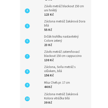
Závěs metráž blackout 150 cm
uni hnědý
123 Kč
Záclona metráž žakárová Dora
bílá
55 Kč
Držák truhlíku nastavitelný
Colore zelený
23 Kč
Závěs metráž zatemňovací
blackout 150 cm cappuccino
130 Kč
Záclona, Soňa metráž s
olůvkem, bílá
156 Kč
Mísa Chefs pr. 17 cm
44 Kč
Záclona metráž žakárová
Kolora vitrážka bílá
39 Kč