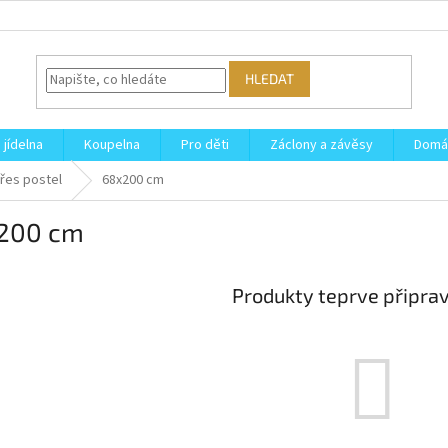
HLEDAT
 jídelna
Koupelna
Pro děti
Záclony a závěsy
Domá
řes postel
68x200 cm
200 cm
Produkty teprve připra