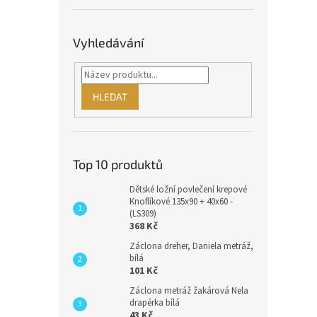
Vyhledávání
HLEDAT
Top 10 produktů
Dětské ložní povlečení krepové
Knoflíkové 135x90 + 40x60 -
(LS309)
368 Kč
Záclona dreher, Daniela metráž,
bílá
101 Kč
Záclona metráž žakárová Nela
drapérka bílá
43 Kč