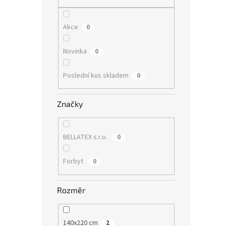
n
e
l
Akce
0
Novinka
0
Poslední kus skladem
0
Značky
BELLATEX s.r.o.
0
Forbyt
0
Rozměr
140x220 cm
2