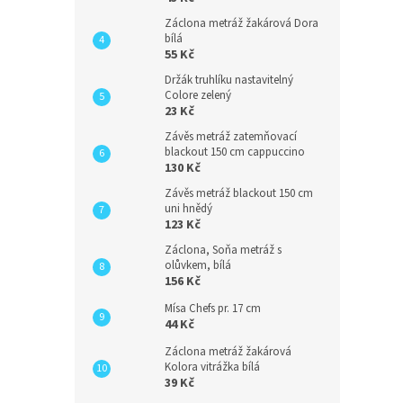
Záclona metráž žakárová Dora
bílá
55 Kč
Držák truhlíku nastavitelný
Colore zelený
23 Kč
Závěs metráž zatemňovací
blackout 150 cm cappuccino
130 Kč
Závěs metráž blackout 150 cm
uni hnědý
123 Kč
Záclona, Soňa metráž s
olůvkem, bílá
156 Kč
Mísa Chefs pr. 17 cm
44 Kč
Záclona metráž žakárová
Kolora vitrážka bílá
39 Kč