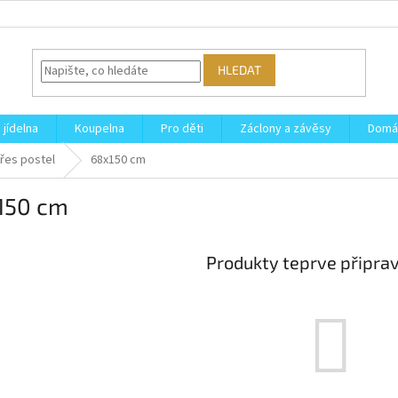
HLEDAT
 jídelna
Koupelna
Pro děti
Záclony a závěsy
Domá
řes postel
68x150 cm
150 cm
Produkty teprve připra