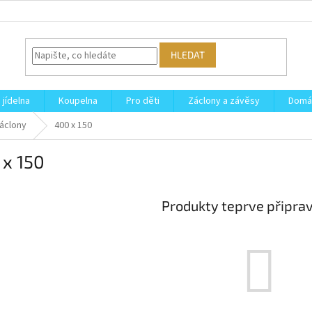
HLEDAT
 jídelna
Koupelna
Pro děti
Záclony a závěsy
Domá
áclony
400 x 150
 x 150
Produkty teprve připra