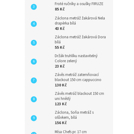
Froté ručníky a osušky FIRUZE
85 Kč
Záclona metráž žakárová Nela
drapérka bílá
43 Kč
Záclona metráž žakárová Dora
bílá
55 Kč
Držák truhlíku nastavitelný
Colore zelený
23 Kč
Závěs metráž zatemňovací
blackout 150 cm cappuccino
130 Kč
Závěs metráž blackout 150 cm
uni hnědý
123 Kč
Záclona, Soňa metráž s
olůvkem, bílá
156 Kč
Mísa Chefs pr. 17 cm