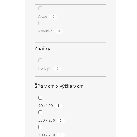
n
e
l
Akce
0
Novinka
0
Značky
Forbyt
0
Šíře v cm x výška v cm
90 x 180
1
150 x 250
1
200 x 250
1