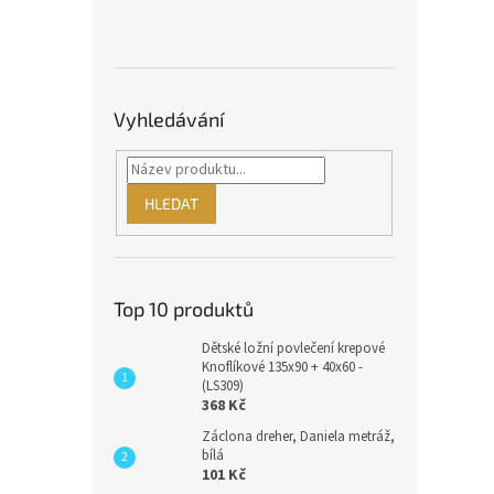
Vyhledávání
HLEDAT
Top 10 produktů
Dětské ložní povlečení krepové
Knoflíkové 135x90 + 40x60 -
(LS309)
368 Kč
Záclona dreher, Daniela metráž,
bílá
101 Kč