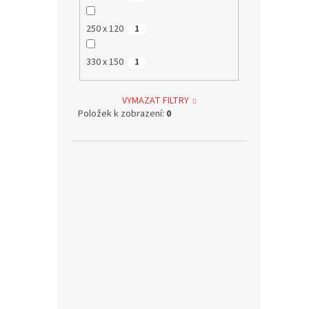
250 x 120
1
330 x 150
1
VYMAZAT FILTRY
Položek k zobrazení:
0