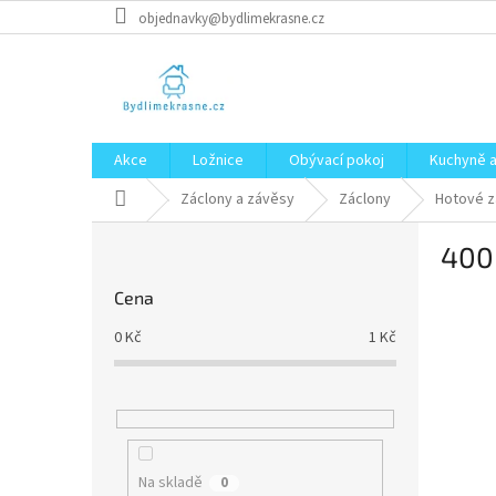
Přejít
objednavky@bydlimekrasne.cz
na
obsah
Akce
Ložnice
Obývací pokoj
Kuchyně a
Domů
Záclony a závěsy
Záclony
Hotové z
P
400
o
s
Cena
t
r
0
Kč
1
Kč
a
n
n
í
p
a
Na skladě
0