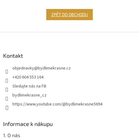
ZPĚT DO OBCHODU
Z
á
p
a
Kontakt
t
objednavky
@
bydlimekrasne.cz
í
+420 604 553 164
Sledujte nás na FB
bydlimekrasne_cz
https://www.youtube.com/@bydlimekrasne5694
Informace k nákupu
1. O nás