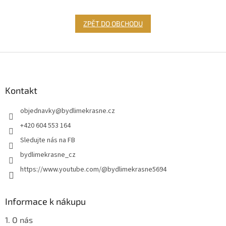
ZPĚT DO OBCHODU
Z
á
p
a
Kontakt
t
objednavky
@
bydlimekrasne.cz
í
+420 604 553 164
Sledujte nás na FB
bydlimekrasne_cz
https://www.youtube.com/@bydlimekrasne5694
Informace k nákupu
1. O nás