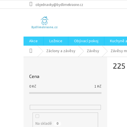
Přejít
objednavky@bydlimekrasne.cz
na
obsah
Akce
Ložnice
Obývací pokoj
Kuchyně a
Domů
Záclony a závěsy
Závěsy
Závěsy m
P
225 
o
s
Cena
t
r
0
Kč
1
Kč
a
n
n
í
p
a
Na skladě
0