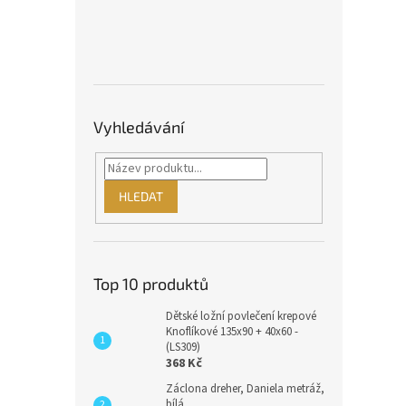
Vyhledávání
HLEDAT
Top 10 produktů
Dětské ložní povlečení krepové
Knoflíkové 135x90 + 40x60 -
(LS309)
368 Kč
Záclona dreher, Daniela metráž,
bílá