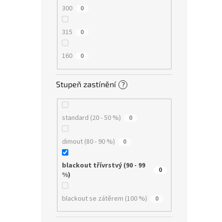
300
0
315
0
160
0
Stupeň zastínění
?
standard (20 - 50 %)
0
dimout (80 - 90 %)
0
blackout třívrstvý (90 - 99
0
%)
blackout se zátěrem (100 %)
0