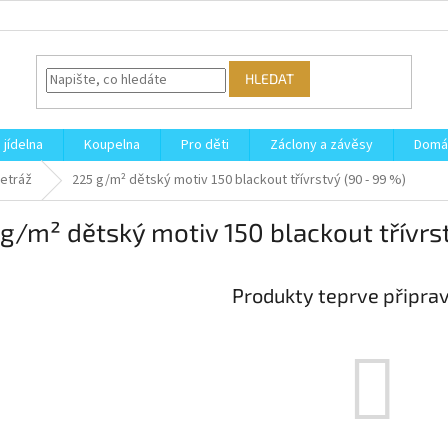
HLEDAT
 jídelna
Koupelna
Pro děti
Záclony a závěsy
Domá
etráž
225 g/m² dětský motiv 150 blackout třívrstvý (90 - 99 %)
g/m² dětský motiv 150 blackout třívrs
Produkty teprve připra