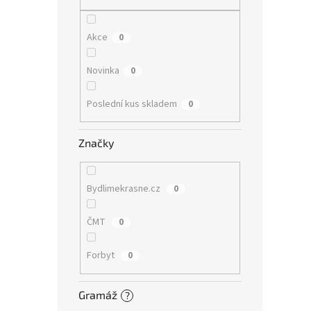
n
e
l
Akce
0
Novinka
0
Poslední kus skladem
0
Značky
Bydlimekrasne.cz
0
ČMT
0
Forbyt
0
Gramáž
?