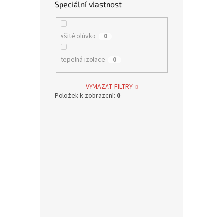
Speciální vlastnost
všité olůvko
0
tepelná izolace
0
VYMAZAT FILTRY
Položek k zobrazení:
0