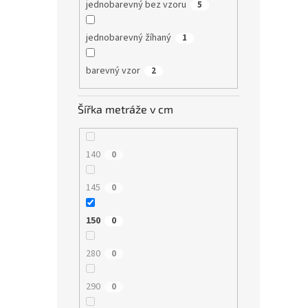
jednobarevný bez vzoru
5
jednobarevný žíhaný
1
barevný vzor
2
Šířka metráže v cm
140
0
145
0
150
0
280
0
290
0