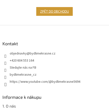
ZPĚT DO OBCHODU
Z
á
p
a
Kontakt
t
objednavky
@
bydlimekrasne.cz
í
+420 604 553 164
Sledujte nás na FB
bydlimekrasne_cz
https://www.youtube.com/@bydlimekrasne5694
Informace k nákupu
1. O nás