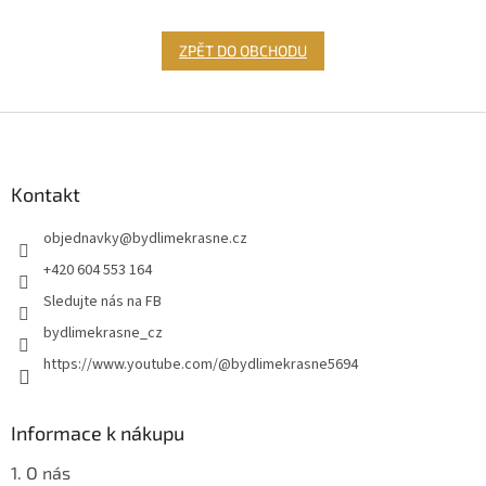
ZPĚT DO OBCHODU
Z
á
p
a
Kontakt
t
objednavky
@
bydlimekrasne.cz
í
+420 604 553 164
Sledujte nás na FB
bydlimekrasne_cz
https://www.youtube.com/@bydlimekrasne5694
Informace k nákupu
1. O nás