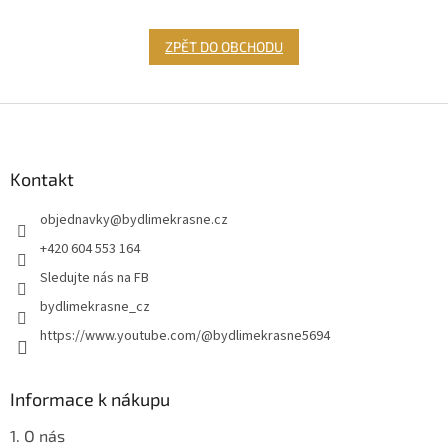
ZPĚT DO OBCHODU
Z
á
p
a
Kontakt
t
objednavky
@
bydlimekrasne.cz
í
+420 604 553 164
Sledujte nás na FB
bydlimekrasne_cz
https://www.youtube.com/@bydlimekrasne5694
Informace k nákupu
1. O nás