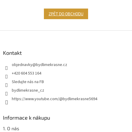
ZPĚT DO OBCHODU
Z
á
p
a
Kontakt
t
objednavky
@
bydlimekrasne.cz
í
+420 604 553 164
Sledujte nás na FB
bydlimekrasne_cz
https://www.youtube.com/@bydlimekrasne5694
Informace k nákupu
1. O nás