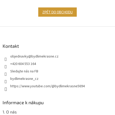
ZPĚT DO OBCHODU
Z
á
p
a
Kontakt
t
objednavky
@
bydlimekrasne.cz
í
+420 604 553 164
Sledujte nás na FB
bydlimekrasne_cz
https://www.youtube.com/@bydlimekrasne5694
Informace k nákupu
1. O nás