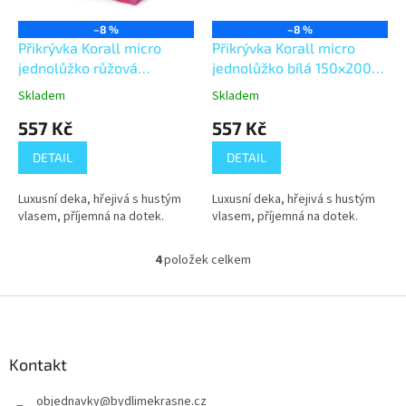
–8 %
–8 %
Přikrývka Korall micro
Přikrývka Korall micro
jednolůžko růžová
jednolůžko bílá 150x200
150x200 cm
cm
Skladem
Skladem
557 Kč
557 Kč
DETAIL
DETAIL
Luxusní deka, hřejivá s hustým
Luxusní deka, hřejivá s hustým
vlasem, příjemná na dotek.
vlasem, příjemná na dotek.
4
položek celkem
O
v
l
Z
á
á
d
p
a
a
Kontakt
c
t
í
objednavky
@
bydlimekrasne.cz
í
p