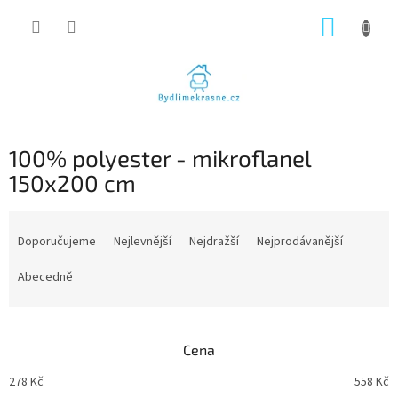
Přejít
NÁKUP
na
obsah
KOŠÍK
100% polyester - mikroflanel
150x200 cm
Ř
a
Doporučujeme
Nejlevnější
Nejdražší
Nejprodávanější
z
e
Abecedně
n
í
p
Cena
r
o
278
Kč
558
Kč
d