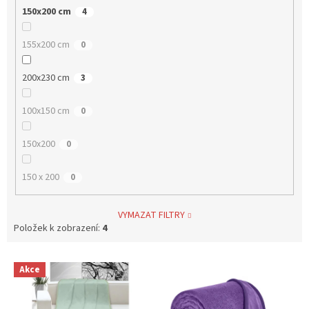
150x200 cm
4
155x200 cm
0
200x230 cm
3
100x150 cm
0
150x200
0
150 x 200
0
VYMAZAT FILTRY
Položek k zobrazení:
4
V
Akce
ý
p
i