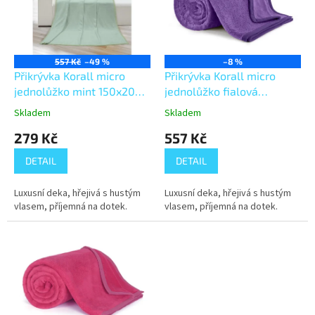
s
p
r
o
557 Kč
–49 %
–8 %
d
Přikrývka Korall micro
Přikrývka Korall micro
u
jednolůžko mint 150x200
jednolůžko fialová
k
cm
150x200 cm
Skladem
Skladem
t
279 Kč
557 Kč
ů
DETAIL
DETAIL
Luxusní deka, hřejivá s hustým
Luxusní deka, hřejivá s hustým
vlasem, příjemná na dotek.
vlasem, příjemná na dotek.