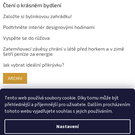
Čtení o krásném bydlení
Založte si bylinkovou zahrádku!
Podtrhněte interiér designovými hodinami
Vyspěte se do růžova
Zatemňovací závěsy chrání v létě před horkem a v zimě
šetří peníze za energie
Jak vybrat ideální přikrývku?
ARCHIV
Tento web používá soubory cookie. Díky tomu může být
přehlednější a příjemnější pro uživatele. Dalším procházením
tohoto webu vyjadřujete souhlas s jejich používáním.
Nastavení
Vytvořil Shoptet