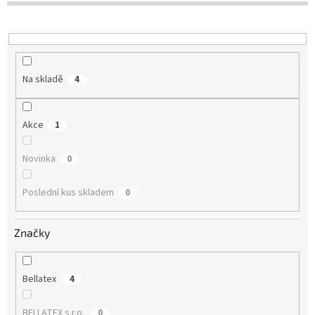
u
k
t
ů
Na skladě
4
Akce
1
Novinka
0
Poslední kus skladem
0
Značky
Bellatex
4
BELLATEX s.r.o.
0