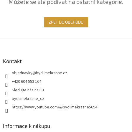
Můžete se ale podívat na ostatní kategorie.
ZPĚT DO OBCHODU
Z
á
p
a
Kontakt
t
objednavky
@
bydlimekrasne.cz
í
+420 604 553 164
Sledujte nás na FB
bydlimekrasne_cz
https://www.youtube.com/@bydlimekrasne5694
Informace k nákupu