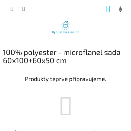
Přejít
NÁKUP
na
obsah
KOŠÍK
100% polyester - microflanel sada
60x100+60x50 cm
Produkty teprve připravujeme.