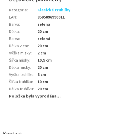
Kategorie
:
Klasické truhlíky
EAN
:
8595096990011
Barva
:
zelená
Délka
:
20 cm
Barva
:
zelená
Délka v cm
:
20 cm
Výška misky
:
2 cm
Šířka misky
:
10,5 cm
Délka misky
:
20 cm
Výška truhlíku
:
8 cm
Šířka truhlíku
:
10 cm
Délka truhlíku
:
20 cm
Položka byla vyprodána…
Z
á
p
a
Kontakt