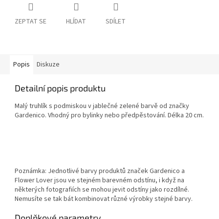
ZEPTAT SE
HLÍDAT
SDÍLET
Popis
Diskuze
Detailní popis produktu
Malý truhlík s podmiskou v jablečné zelené barvě od značky
Gardenico. Vhodný pro bylinky nebo předpěstování. Délka 20 cm.
Poznámka: Jednotlivé barvy produktů značek Gardenico a
Flower Lover jsou ve stejném barevném odstínu, i když na
některých fotografiích se mohou jevit odstíny jako rozdílné.
Nemusíte se tak bát kombinovat různé výrobky stejné barvy.
Doplňkové parametry