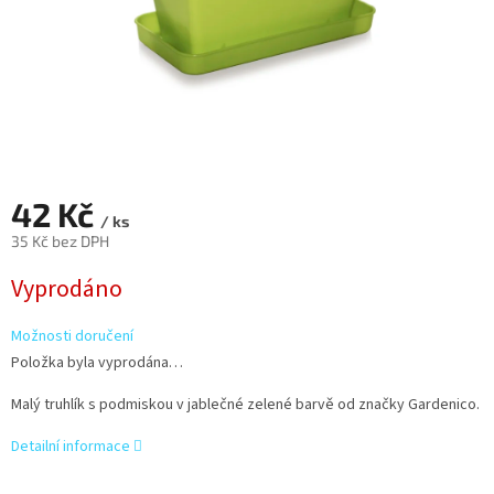
42 Kč
/ ks
35 Kč bez DPH
Měrná
Vyprodáno
cena:
Možnosti doručení
Položka byla vyprodána…
Malý truhlík s podmiskou v jablečné zelené barvě od značky Gardenico.
Detailní informace