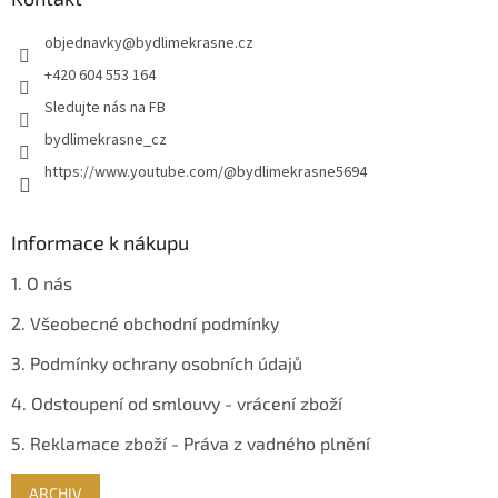
t
objednavky
@
bydlimekrasne.cz
í
+420 604 553 164
Sledujte nás na FB
bydlimekrasne_cz
https://www.youtube.com/@bydlimekrasne5694
Informace k nákupu
1. O nás
2. Všeobecné obchodní podmínky
3. Podmínky ochrany osobních údajů
4. Odstoupení od smlouvy - vrácení zboží
5. Reklamace zboží - Práva z vadného plnění
ARCHIV