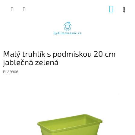
Přejít
NÁKUP
na
obsah
KOŠÍK
Malý truhlík s podmiskou 20 cm
jablečná zelená
PLA9906